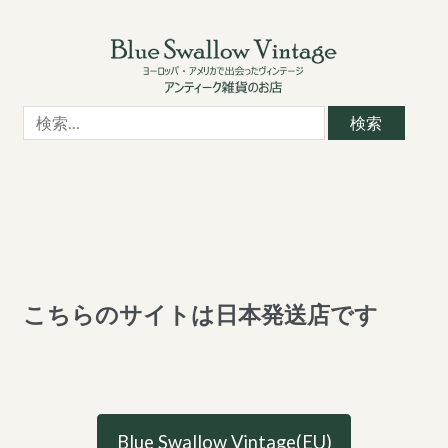
Skip
Skip
to
to
navigation
content
検
索:
こちらのサイトは日本発送店です
Blue Swallow Vintage(EU)