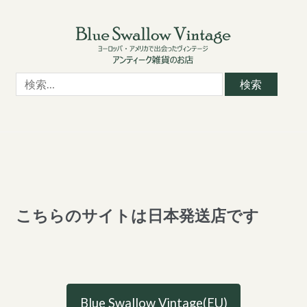
Skip
Skip
to
to
navigation
content
検
索:
こちらのサイトは日本発送店です
Blue Swallow Vintage(EU)