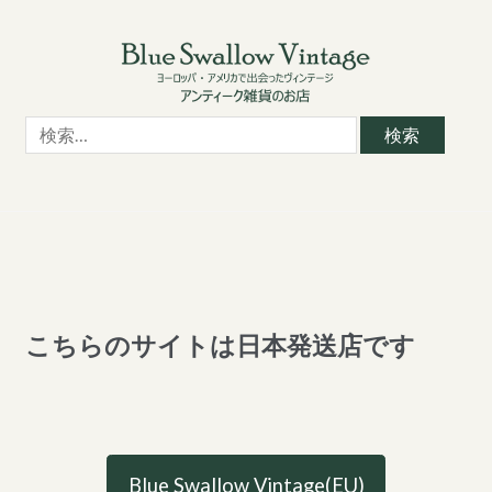
Skip
Skip
to
to
navigation
content
検
索:
こちらのサイトは日本発送店です
Blue Swallow Vintage(EU)