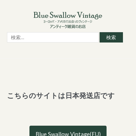
Skip
Skip
to
to
navigation
content
検
索:
こちらのサイトは日本発送店です
Blue Swallow Vintage(EU)