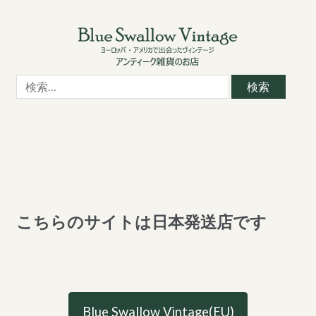
Skip
Skip
to
to
navigation
content
検
索:
こちらのサイトは日本発送店です
Blue Swallow Vintage(EU)