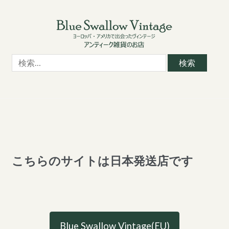
Skip
Skip
to
to
navigation
content
検
索:
こちらのサイトは日本発送店です
Blue Swallow Vintage(EU)