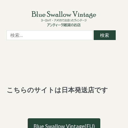
Skip
Skip
to
to
navigation
content
検
索:
こちらのサイトは日本発送店です
Blue Swallow Vintage(EU)