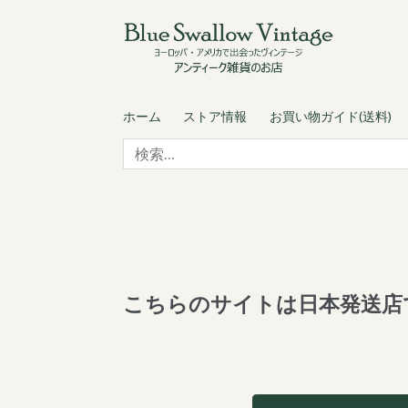
Skip
Skip
to
to
navigation
content
ホーム
ストア情報
お買い物ガイド(送料)
検
索:
こちらのサイトは日本発送店