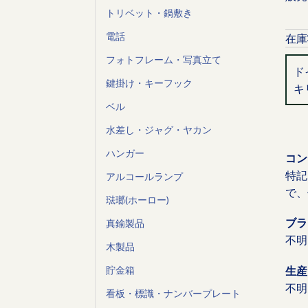
トリベット・鍋敷き
電話
在庫
フォトフレーム・写真立て
ド
鍵掛け・キーフック
キ
ベル
水差し・ジャグ・ヤカン
ハンガー
コン
特記
アルコールランプ
で、
琺瑯(ホーロー)
ブラ
真鍮製品
不明
木製品
生産
貯金箱
不明
看板・標識・ナンバープレート