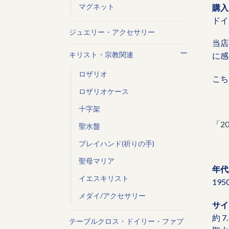
マグネット
購入
ドイ
ジュエリー・アクセサリー
当店
キリスト・宗教関連
に感
ロザリオ
こち
ロザリオケース
十字架
「
2
聖水盤
プレイハンド(祈りの手)
聖母マリア
年代
イエスキリスト
19
メダイ/アクセサリー
サイ
約 7.
テーブルクロス・ドイリー・ファブ