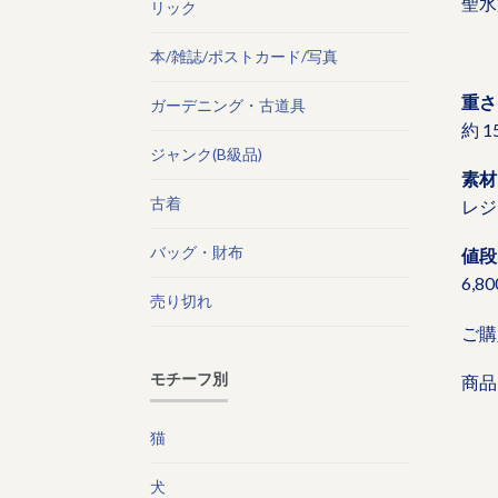
聖水盤
リック
本/雑誌/ポストカード/写真
重さ
ガーデニング・古道具
約 1
ジャンク(B級品)
素材
古着
レジ
バッグ・財布
値段
6,8
売り切れ
ご購
モチーフ別
商品
猫
犬