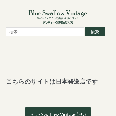
Skip
Skip
to
to
navigation
content
検
索:
こちらのサイトは日本発送店です
Blue Swallow Vintage(EU)