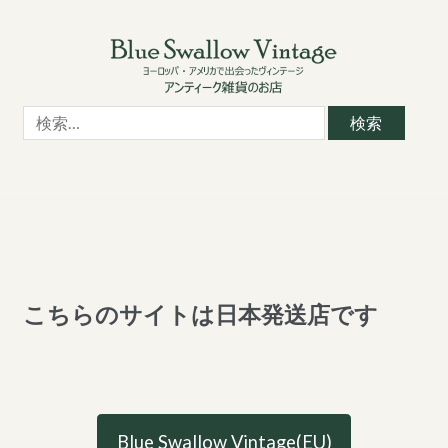
Skip
Skip
to
to
navigation
content
検
索:
こちらのサイトは日本発送店です
Blue Swallow Vintage(EU)