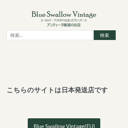
Skip
Skip
to
to
navigation
content
検
索:
こちらのサイトは日本発送店です
Blue Swallow Vintage(EU)