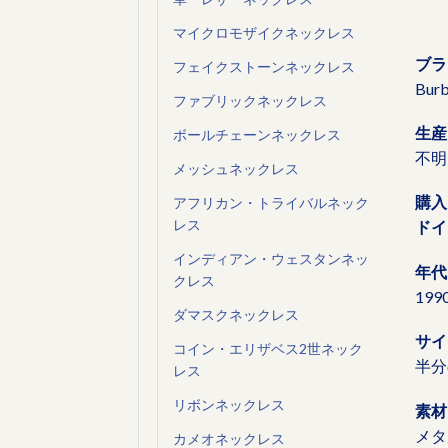
マイクロモザイクネックレス
ブラ
フェイクストーンネックレス
Bur
ファブリックネックレス
生産
ボールチェーンネックレス
不明
メッシュネックレス
購入
アフリカン・トライバルネック
レス
ドイ
インディアン・ウェスタンネッ
年代
クレス
19
ダマスクネックレス
サイ
コイン・エリザベス2世ネック
半分の
レス
リボンネックレス
素材
メタ
カメオネックレス