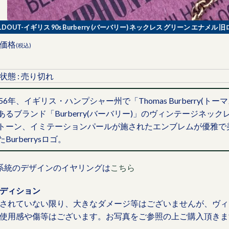
LDOUT-イギリス 90s Burberry (バーバリー) ネックレス グリーン エナメル 旧ロ
価格
(税込)
状態 : 売り切れ
856年、イギリス・ハンプシャー州で「Thomas Burberry
あるブランド「Burberry(バーバリー)」のヴィンテージネ
トーン、イミテーションパールが施されたエンブレムが優雅で美
たBurberrysロゴ。
系統のデザインのイヤリングは
こちら
ディション
されていない限り、大きなダメージ等はございませんが、ヴィ
使用感や傷等はございます。お写真をご参照の上ご購入頂きま