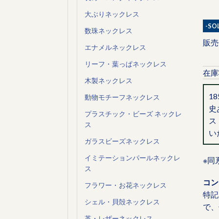
大ぶりネックレス
-SO
数珠ネックレス
販売
エナメルネックレス
リーフ・葉っぱネックレス
在庫
木製ネックレス
1
動物モチーフネックレス
史
プラスチック・ビーズ ネックレ
ス
ス
い
ガラスビーズネックレス
イミテーションパールネックレ
※同
ス
コン
フラワー・お花ネックレス
特記
シェル・貝殻ネックレス
で、
革・レザーネックレス