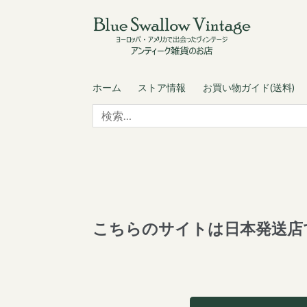
Skip
Skip
to
to
navigation
content
ホーム
ストア情報
お買い物ガイド(送料)
検
索:
こちらのサイトは日本発送店