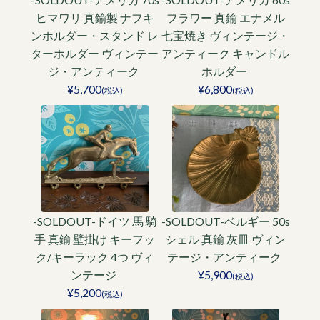
ヒマワリ 真鍮製 ナフキ
フラワー 真鍮 エナメル
ンホルダー・スタンド レ
七宝焼き ヴィンテージ・
ターホルダー ヴィンテー
アンティーク キャンドル
ジ・アンティーク
ホルダー
¥5,700
¥6,800
(税込)
(税込)
-SOLDOUT-ドイツ 馬 騎
-SOLDOUT-ベルギー 50s
手 真鍮 壁掛け キーフッ
シェル 真鍮 灰皿 ヴィン
ク/キーラック 4つ ヴィ
テージ・アンティーク
ンテージ
¥5,900
(税込)
¥5,200
(税込)