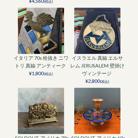
¥4,560
(税込)
イタリア 70s 栓抜き ニワ
イスラエル 真鍮 エルサ
トリ 真鍮 アンティーク
レム JERUSALEM 壁掛け
¥1,800
ヴィンテージ
(税込)
¥2,800
(税込)
-SOLDOUT-アメリカ 70s
-SOLDOUT-アメリカ 60s