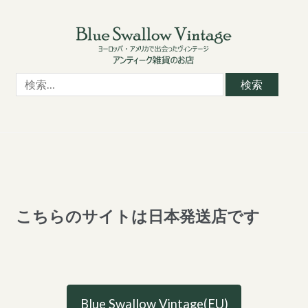
Skip
Skip
to
to
navigation
content
検
索:
こちらのサイトは日本発送店です
Blue Swallow Vintage(EU)