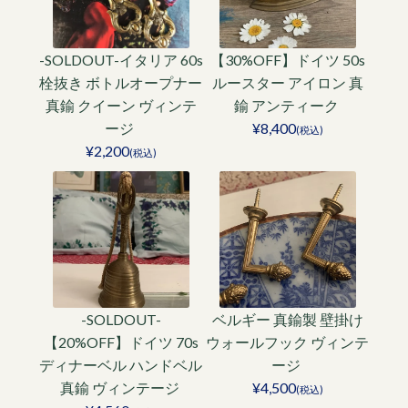
-SOLDOUT-イタリア 60s
【30%OFF】ドイツ 50s
栓抜き ボトルオープナー
ルースター アイロン 真
真鍮 クイーン ヴィンテ
鍮 アンティーク
ージ
¥8,400
(税込)
¥2,200
(税込)
-SOLDOUT-
ベルギー 真鍮製 壁掛け
【20%OFF】ドイツ 70s
ウォールフック ヴィンテ
ディナーベル ハンドベル
ージ
真鍮 ヴィンテージ
¥4,500
(税込)